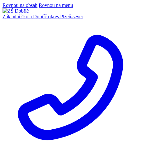
Rovnou na obsah
Rovnou na menu
Základní škola Dobříč
okres Plzeň-sever