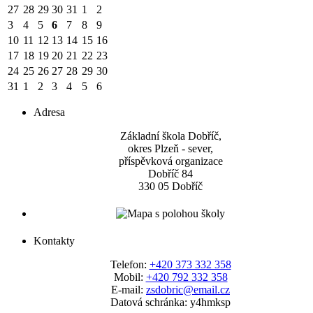
27
28
29
30
31
1
2
3
4
5
6
7
8
9
10
11
12
13
14
15
16
17
18
19
20
21
22
23
24
25
26
27
28
29
30
31
1
2
3
4
5
6
Adresa
Základní škola Dobříč,
okres Plzeň - sever,
příspěvková organizace
Dobříč 84
330 05 Dobříč
Kontakty
Telefon:
+420 373 332 358
Mobil:
+420 792 332 358
E-mail:
zsdobric@email.cz
Datová schránka: y4hmksp