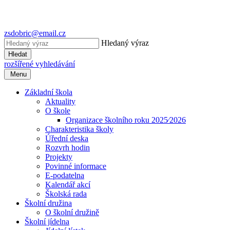
zsdobric@email.cz
Hledaný výraz
Hledat
rozšířené vyhledávání
Menu
Základní škola
Aktuality
O škole
Organizace školního roku 2025⁄2026
Charakteristika školy
Úřední deska
Rozvrh hodin
Projekty
Povinné informace
E-podatelna
Kalendář akcí
Školská rada
Školní družina
O školní družině
Školní jídelna