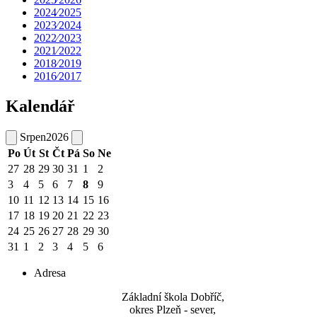
2024⁄2025
2023⁄2024
2022⁄2023
2021⁄2022
2018⁄2019
2016⁄2017
Kalendář
Srpen
2026
Po
Út
St
Čt
Pá
So
Ne
27
28
29
30
31
1
2
3
4
5
6
7
8
9
10
11
12
13
14
15
16
17
18
19
20
21
22
23
24
25
26
27
28
29
30
31
1
2
3
4
5
6
Adresa
Základní škola Dobříč,
okres Plzeň - sever,