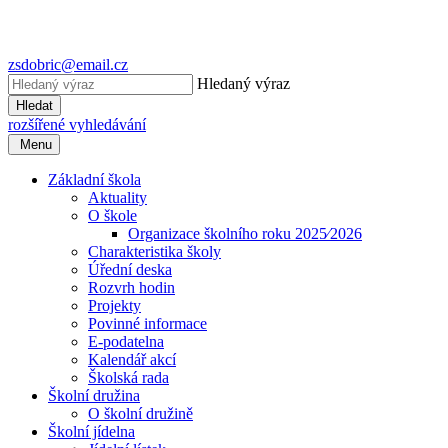
zsdobric@email.cz
Hledaný výraz
Hledat
rozšířené vyhledávání
Menu
Základní škola
Aktuality
O škole
Organizace školního roku 2025⁄2026
Charakteristika školy
Úřední deska
Rozvrh hodin
Projekty
Povinné informace
E-podatelna
Kalendář akcí
Školská rada
Školní družina
O školní družině
Školní jídelna