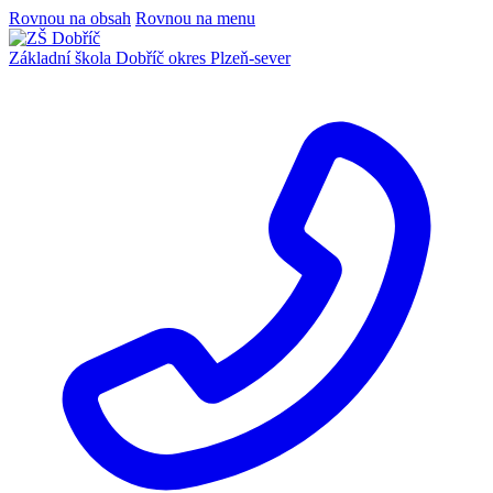
Rovnou na obsah
Rovnou na menu
Základní škola Dobříč
okres Plzeň-sever