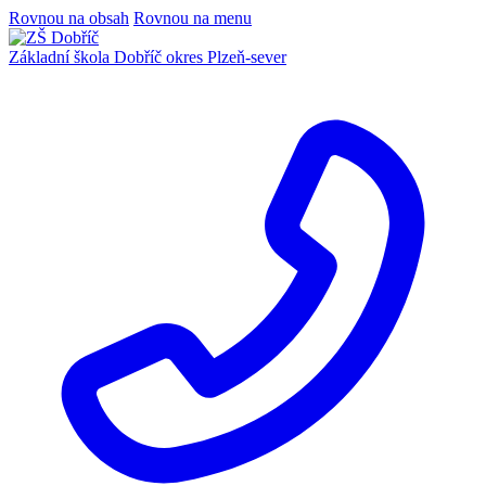
Rovnou na obsah
Rovnou na menu
Základní škola Dobříč
okres Plzeň-sever