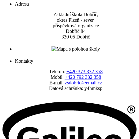
Adresa
Základní škola Dobříč,
okres Plzeň - sever,
příspěvková organizace
Dobříč 84
330 05 Dobříč
Kontakty
Telefon:
+420 373 332 358
Mobil:
+420 792 332 358
E-mail:
zsdobric@email.cz
Datová schránka: y4hmksp