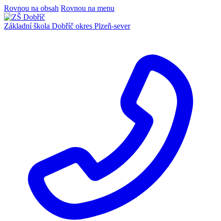
Rovnou na obsah
Rovnou na menu
Základní škola Dobříč
okres Plzeň-sever