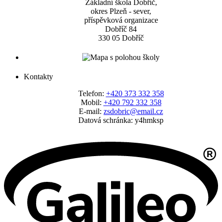
Základní škola Dobříč,
okres Plzeň - sever,
příspěvková organizace
Dobříč 84
330 05 Dobříč
Kontakty
Telefon:
+420 373 332 358
Mobil:
+420 792 332 358
E-mail:
zsdobric@email.cz
Datová schránka: y4hmksp