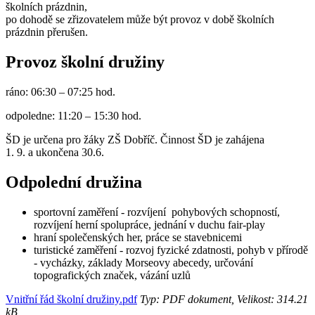
školních prázdnin,
po dohodě se zřizovatelem může být provoz v době školních
prázdnin přerušen.
Provoz školní družiny
ráno: 06:30 – 07:25 hod.
odpoledne: 11:20 – 15:30 hod.
ŠD je určena pro žáky ZŠ Dobříč. Činnost ŠD je zahájena
1. 9. a ukončena 30.6.
Odpolední družina
sportovní zaměření - rozvíjení pohybových schopností,
rozvíjení herní spolupráce, jednání v duchu fair-play
hraní společenských her, práce se stavebnicemi
turistické zaměření - rozvoj fyzické zdatnosti, pohyb v přírodě
- vycházky, základy Morseovy abecedy, určování
topografických značek, vázání uzlů
Vnitřní řád školní družiny.pdf
Typ: PDF dokument, Velikost: 314.21
kB