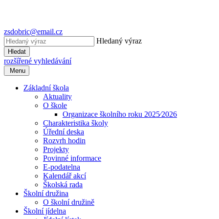
zsdobric@email.cz
Hledaný výraz
Hledat
rozšířené vyhledávání
Menu
Základní škola
Aktuality
O škole
Organizace školního roku 2025⁄2026
Charakteristika školy
Úřední deska
Rozvrh hodin
Projekty
Povinné informace
E-podatelna
Kalendář akcí
Školská rada
Školní družina
O školní družině
Školní jídelna