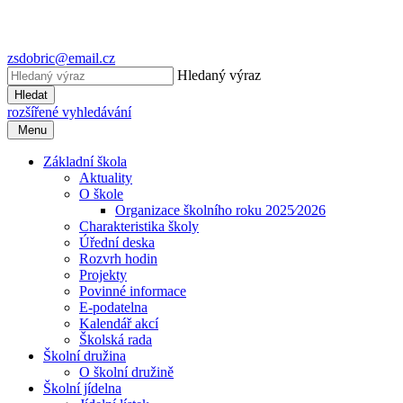
zsdobric@email.cz
Hledaný výraz
Hledat
rozšířené vyhledávání
Menu
Základní škola
Aktuality
O škole
Organizace školního roku 2025⁄2026
Charakteristika školy
Úřední deska
Rozvrh hodin
Projekty
Povinné informace
E-podatelna
Kalendář akcí
Školská rada
Školní družina
O školní družině
Školní jídelna