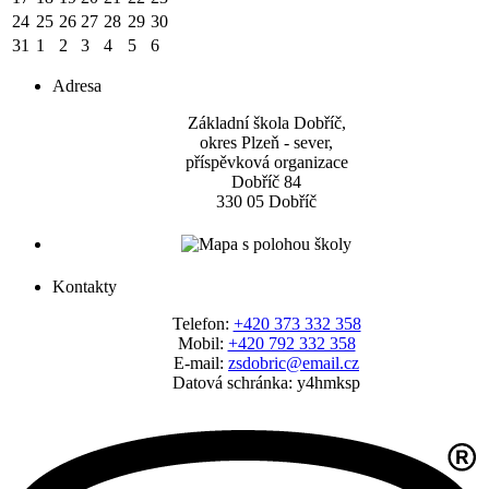
24
25
26
27
28
29
30
31
1
2
3
4
5
6
Adresa
Základní škola Dobříč,
okres Plzeň - sever,
příspěvková organizace
Dobříč 84
330 05 Dobříč
Kontakty
Telefon:
+420 373 332 358
Mobil:
+420 792 332 358
E-mail:
zsdobric@email.cz
Datová schránka: y4hmksp