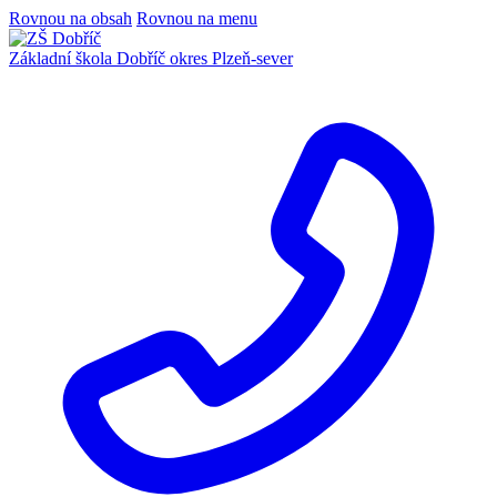
Rovnou na obsah
Rovnou na menu
Základní škola Dobříč
okres Plzeň-sever