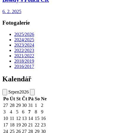
6. 2. 2025
Fotogalerie
2025⁄2026
2024⁄2025
2023⁄2024
2022⁄2023
2021⁄2022
2018⁄2019
2016⁄2017
Kalendář
Srpen
2026
Po
Út
St
Čt
Pá
So
Ne
27
28
29
30
31
1
2
3
4
5
6
7
8
9
10
11
12
13
14
15
16
17
18
19
20
21
22
23
24
25
26
27
28
29
30