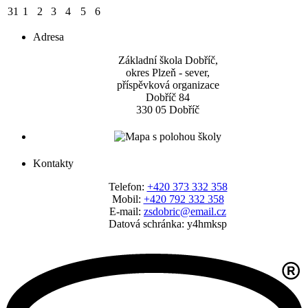
31
1
2
3
4
5
6
Adresa
Základní škola Dobříč,
okres Plzeň - sever,
příspěvková organizace
Dobříč 84
330 05 Dobříč
Kontakty
Telefon:
+420 373 332 358
Mobil:
+420 792 332 358
E-mail:
zsdobric@email.cz
Datová schránka: y4hmksp