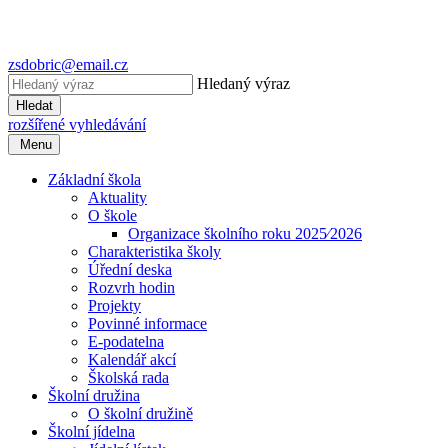
zsdobric@email.cz
Hledaný výraz
Hledat
rozšířené vyhledávání
Menu
Základní škola
Aktuality
O škole
Organizace školního roku 2025⁄2026
Charakteristika školy
Úřední deska
Rozvrh hodin
Projekty
Povinné informace
E-podatelna
Kalendář akcí
Školská rada
Školní družina
O školní družině
Školní jídelna