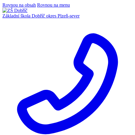
Rovnou na obsah
Rovnou na menu
Základní škola Dobříč
okres Plzeň-sever