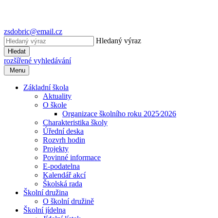
zsdobric@email.cz
Hledaný výraz
Hledat
rozšířené vyhledávání
Menu
Základní škola
Aktuality
O škole
Organizace školního roku 2025⁄2026
Charakteristika školy
Úřední deska
Rozvrh hodin
Projekty
Povinné informace
E-podatelna
Kalendář akcí
Školská rada
Školní družina
O školní družině
Školní jídelna