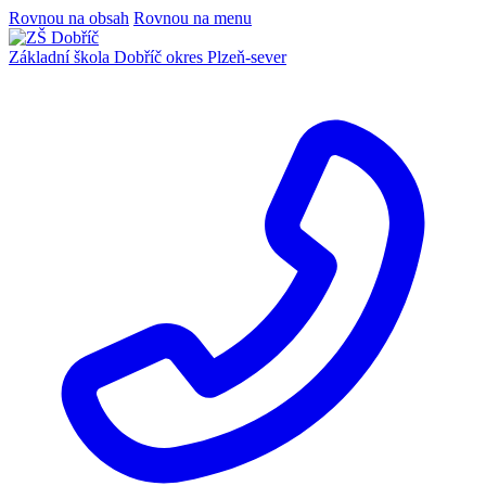
Rovnou na obsah
Rovnou na menu
Základní škola Dobříč
okres Plzeň-sever