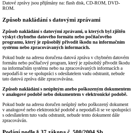
Datové zprávy jsou přijímány na:
flash disk, CD-ROM, DVD-
ROM.
Způsob nakládání s datovými zprávami
Způsob nakládání s datovými zprávami, u kterých byl zjištěn
výskyt chybného datového formátu nebo počítačového
programu, který je způsobilý přivodit škodu na informačním
systému nebo zpracovávaných informacích.
Pokud bude na adresu doručena datová zpráva v chybném datovém
formátu nebo počítačový program, který je způsobilý přivodit škodu
na informačním systému nebo na zpracovávaných informacích a
nepodaří-li se ve spolupráci s odesílatelem vadu odstranit, nebude
tato datová zpráva dále zpracovávána.
Způsob nakládání s neúplným anebo poškozeným dokumentem
v analogové podobě nebo dokumentem v elektronické podobě.
Pokud bude na adresu doručen neúplný nebo poškozený dokument
v analogové nebo elektronické podobě a nepodaří-li se ve spolupráci
s odesílatelem tuto vadu odstranit, nebude tento dokument dále
zpracováván.
Podání podle § 37 zákona č. 500/2004 Sb.,