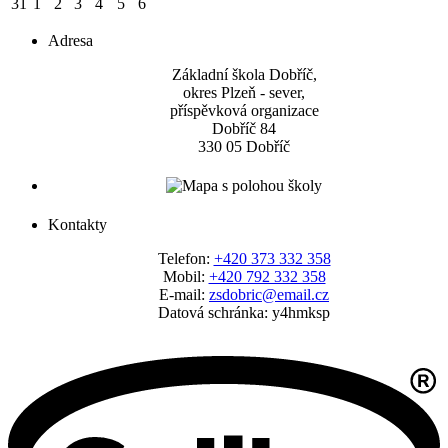
31
1
2
3
4
5
6
Adresa
Základní škola Dobříč,
okres Plzeň - sever,
příspěvková organizace
Dobříč 84
330 05 Dobříč
Kontakty
Telefon:
+420 373 332 358
Mobil:
+420 792 332 358
E-mail:
zsdobric@email.cz
Datová schránka: y4hmksp