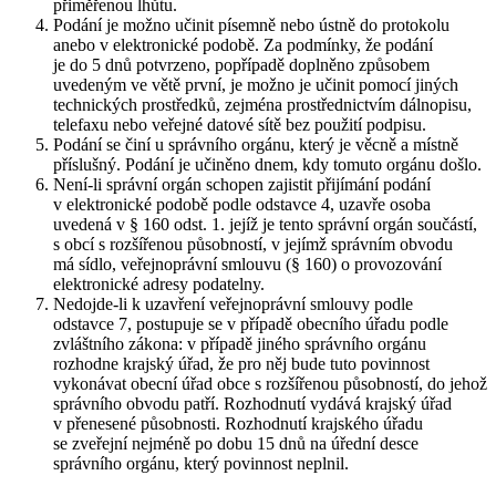
přiměřenou lhůtu.
Podání je možno učinit písemně nebo ústně do protokolu
anebo v elektronické podobě. Za podmínky, že podání
je do 5 dnů potvrzeno, popřípadě doplněno způsobem
uvedeným ve větě první, je možno je učinit pomocí jiných
technických prostředků, zejména prostřednictvím dálnopisu,
telefaxu nebo veřejné datové sítě bez použití podpisu.
Podání se činí u správního orgánu, který je věcně a místně
příslušný. Podání je učiněno dnem, kdy tomuto orgánu došlo.
Není-li správní orgán schopen zajistit přijímání podání
v elektronické podobě podle odstavce 4, uzavře osoba
uvedená v § 160 odst. 1. jejíž je tento správní orgán součástí,
s obcí s rozšířenou působností, v jejímž správním obvodu
má sídlo, veřejnoprávní smlouvu (§ 160) o provozování
elektronické adresy podatelny.
Nedojde-li k uzavření veřejnoprávní smlouvy podle
odstavce 7, postupuje se v případě obecního úřadu podle
zvláštního zákona: v případě jiného správního orgánu
rozhodne krajský úřad, že pro něj bude tuto povinnost
vykonávat obecní úřad obce s rozšířenou působností, do jehož
správního obvodu patří. Rozhodnutí vydává krajský úřad
v přenesené působnosti. Rozhodnutí krajského úřadu
se zveřejní nejméně po dobu 15 dnů na úřední desce
správního orgánu, který povinnost neplnil.