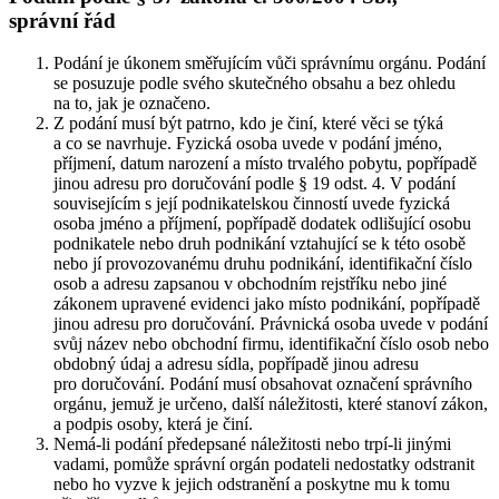
správní řád
Podání je úkonem směřujícím vůči správnímu orgánu. Podání
se posuzuje podle svého skutečného obsahu a bez ohledu
na to, jak je označeno.
Z podání musí být patrno, kdo je činí, které věci se týká
a co se navrhuje. Fyzická osoba uvede v podání jméno,
příjmení, datum narození a místo trvalého pobytu, popřípadě
jinou adresu pro doručování podle § 19 odst. 4. V podání
souvisejícím s její podnikatelskou činností uvede fyzická
osoba jméno a příjmení, popřípadě dodatek odlišující osobu
podnikatele nebo druh podnikání vztahující se k této osobě
nebo jí provozovanému druhu podnikání, identifikační číslo
osob a adresu zapsanou v obchodním rejstříku nebo jiné
zákonem upravené evidenci jako místo podnikání, popřípadě
jinou adresu pro doručování. Právnická osoba uvede v podání
svůj název nebo obchodní firmu, identifikační číslo osob nebo
obdobný údaj a adresu sídla, popřípadě jinou adresu
pro doručování. Podání musí obsahovat označení správního
orgánu, jemuž je určeno, další náležitosti, které stanoví zákon,
a podpis osoby, která je činí.
Nemá-li podání předepsané náležitosti nebo trpí-li jinými
vadami, pomůže správní orgán podateli nedostatky odstranit
nebo ho vyzve k jejich odstranění a poskytne mu k tomu