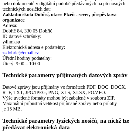
nebo dokumentů v digitální podobě předávaných na přenosných
technických nosičích dat:
Základní škola Dobříč, okres Plzeň - sever, příspěvková
organizace
Adresa:
Dobříč 84, 330 05 Dobříč
ID datové schránky:
y4hmksp
Elektronická adresa e‑podatelny:
zsdobric@email.cz
Úřední hodiny podatelny:
Úterý: 9:00 – 10:00
Technické parametry přijímaných datových zpráv
Datové zprávy jsou přijímány ve formátech
PDF, DOC, DOCX,
RTF, TXT, JPG/JPEG, PNG, XLS, XLSX, FO/ZFO.
Výše uvedené formáty mohou být zabalené v souboru ZIP.
Maximální přípustná velikost přijímané zprávy nebo přílohy
je
15 MB
.
Technické parametry fyzických nosičů, na nichž lze
předávat elektronická data