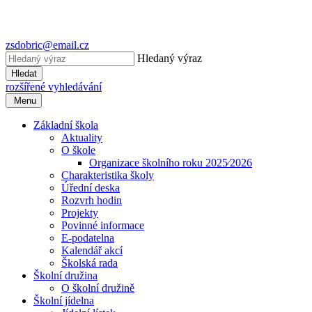
zsdobric@email.cz
Hledaný výraz
Hledat
rozšířené vyhledávání
Menu
Základní škola
Aktuality
O škole
Organizace školního roku 2025⁄2026
Charakteristika školy
Úřední deska
Rozvrh hodin
Projekty
Povinné informace
E-podatelna
Kalendář akcí
Školská rada
Školní družina
O školní družině
Školní jídelna