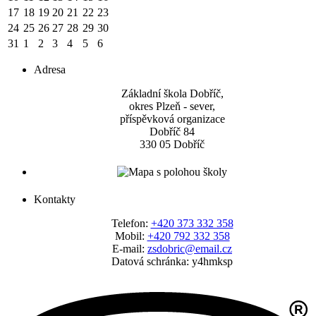
17
18
19
20
21
22
23
24
25
26
27
28
29
30
31
1
2
3
4
5
6
Adresa
Základní škola Dobříč,
okres Plzeň - sever,
příspěvková organizace
Dobříč 84
330 05 Dobříč
Kontakty
Telefon:
+420 373 332 358
Mobil:
+420 792 332 358
E-mail:
zsdobric@email.cz
Datová schránka: y4hmksp