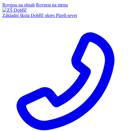
Rovnou na obsah
Rovnou na menu
Základní škola Dobříč
okres Plzeň-sever