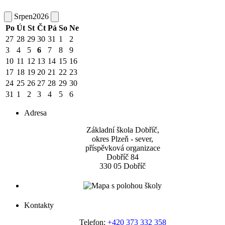
Srpen
2026
Po
Út
St
Čt
Pá
So
Ne
27
28
29
30
31
1
2
3
4
5
6
7
8
9
10
11
12
13
14
15
16
17
18
19
20
21
22
23
24
25
26
27
28
29
30
31
1
2
3
4
5
6
Adresa
Základní škola Dobříč,
okres Plzeň - sever,
příspěvková organizace
Dobříč 84
330 05 Dobříč
Kontakty
Telefon:
+420 373 332 358