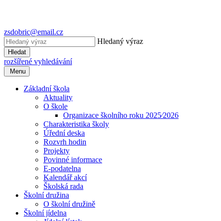
zsdobric@email.cz
Hledaný výraz
Hledat
rozšířené vyhledávání
Menu
Základní škola
Aktuality
O škole
Organizace školního roku 2025⁄2026
Charakteristika školy
Úřední deska
Rozvrh hodin
Projekty
Povinné informace
E-podatelna
Kalendář akcí
Školská rada
Školní družina
O školní družině
Školní jídelna