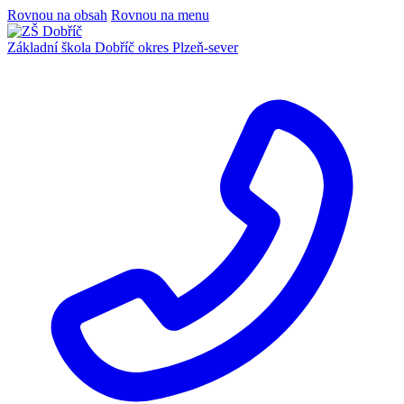
Rovnou na obsah
Rovnou na menu
Základní škola Dobříč
okres Plzeň-sever