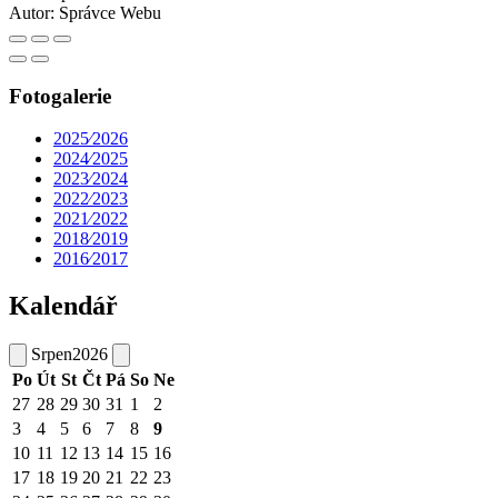
Autor:
Správce Webu
Fotogalerie
2025⁄2026
2024⁄2025
2023⁄2024
2022⁄2023
2021⁄2022
2018⁄2019
2016⁄2017
Kalendář
Srpen
2026
Po
Út
St
Čt
Pá
So
Ne
27
28
29
30
31
1
2
3
4
5
6
7
8
9
10
11
12
13
14
15
16
17
18
19
20
21
22
23