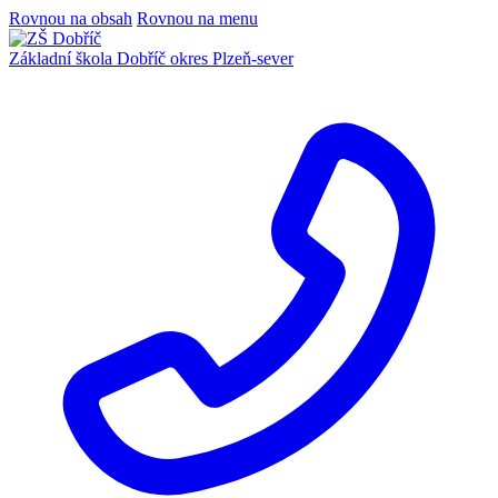
Rovnou na obsah
Rovnou na menu
Základní škola Dobříč
okres Plzeň-sever