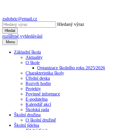
zsdobric@email.cz
Hledaný výraz
Hledat
rozšířené vyhledávání
Menu
Základní škola
Aktuality
O škole
Organizace školního roku 2025⁄2026
Charakteristika školy
Úřední deska
Rozvrh hodin
Projekty
Povinné informace
E-podatelna
Kalendář akcí
Školská rada
Školní družina
O školní družině
Školní jídelna