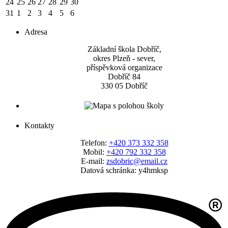
24
25
26
27
28
29
30
31
1
2
3
4
5
6
Adresa
Základní škola Dobříč,
okres Plzeň - sever,
příspěvková organizace
Dobříč 84
330 05 Dobříč
Kontakty
Telefon:
+420 373 332 358
Mobil:
+420 792 332 358
E-mail:
zsdobric@email.cz
Datová schránka: y4hmksp