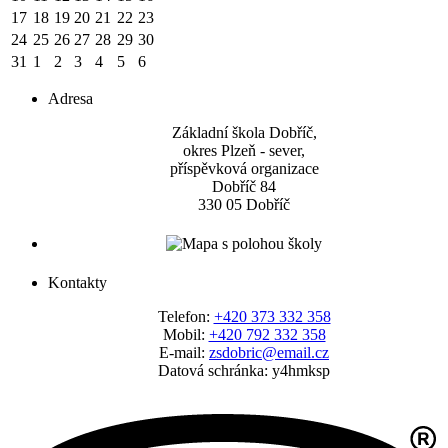
17
18
19
20
21
22
23
24
25
26
27
28
29
30
31
1
2
3
4
5
6
Adresa
Základní škola Dobříč,
okres Plzeň - sever,
příspěvková organizace
Dobříč 84
330 05 Dobříč
Kontakty
Telefon:
+420 373 332 358
Mobil:
+420 792 332 358
E-mail:
zsdobric@email.cz
Datová schránka: y4hmksp