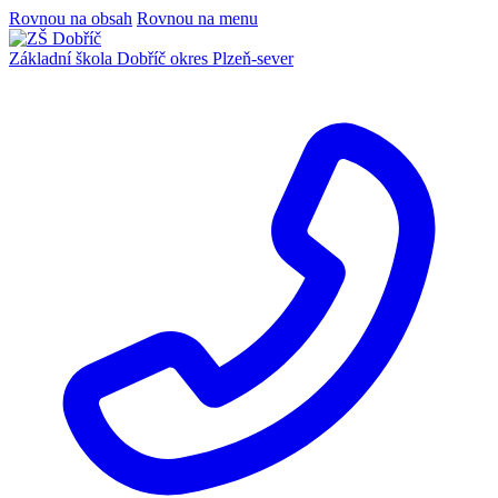
Rovnou na obsah
Rovnou na menu
Základní škola Dobříč
okres Plzeň-sever