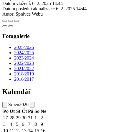
Datum vložení:
6. 2. 2025 14:44
Datum poslední aktualizace:
6. 2. 2025 14:44
Autor:
Správce Webu
Fotogalerie
2025⁄2026
2024⁄2025
2023⁄2024
2022⁄2023
2021⁄2022
2018⁄2019
2016⁄2017
Kalendář
Srpen
2026
Po
Út
St
Čt
Pá
So
Ne
27
28
29
30
31
1
2
3
4
5
6
7
8
9
10
11
12
13
14
15
16