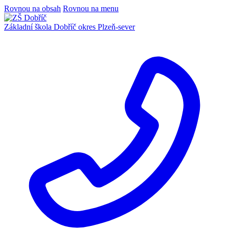
Rovnou na obsah
Rovnou na menu
Základní škola Dobříč
okres Plzeň-sever