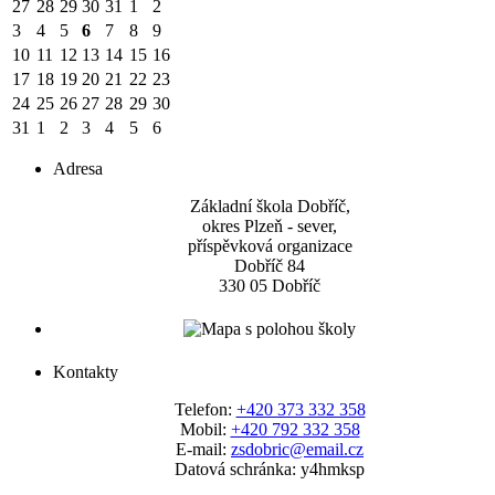
27
28
29
30
31
1
2
3
4
5
6
7
8
9
10
11
12
13
14
15
16
17
18
19
20
21
22
23
24
25
26
27
28
29
30
31
1
2
3
4
5
6
Adresa
Základní škola Dobříč,
okres Plzeň - sever,
příspěvková organizace
Dobříč 84
330 05 Dobříč
Kontakty
Telefon:
+420 373 332 358
Mobil:
+420 792 332 358
E-mail:
zsdobric@email.cz
Datová schránka: y4hmksp