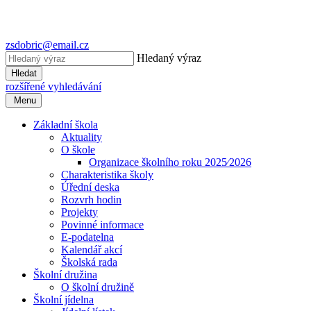
zsdobric@email.cz
Hledaný výraz
Hledat
rozšířené vyhledávání
Menu
Základní škola
Aktuality
O škole
Organizace školního roku 2025⁄2026
Charakteristika školy
Úřední deska
Rozvrh hodin
Projekty
Povinné informace
E-podatelna
Kalendář akcí
Školská rada
Školní družina
O školní družině
Školní jídelna