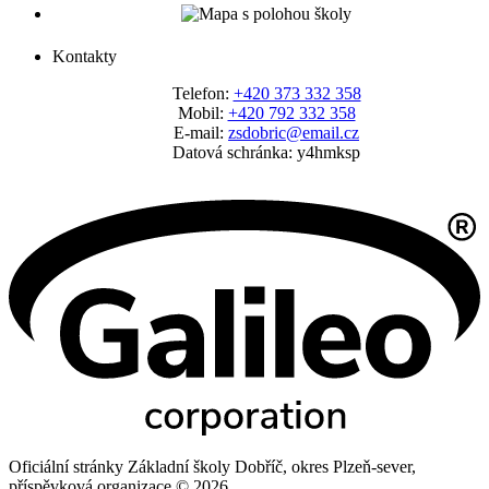
Kontakty
Telefon:
+420 373 332 358
Mobil:
+420 792 332 358
E-mail:
zsdobric@email.cz
Datová schránka: y4hmksp
Oficiální stránky Základní školy Dobříč, okres Plzeň-sever,
příspěvková organizace © 2026