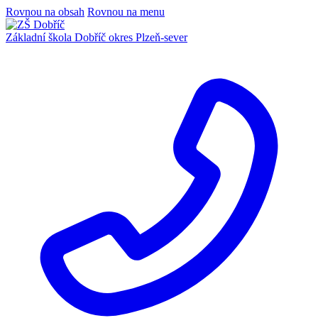
Rovnou na obsah
Rovnou na menu
Základní škola Dobříč
okres Plzeň-sever