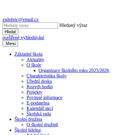
zsdobric@email.cz
Hledaný výraz
Hledat
rozšířené vyhledávání
Menu
Základní škola
Aktuality
O škole
Organizace školního roku 2025⁄2026
Charakteristika školy
Úřední deska
Rozvrh hodin
Projekty
Povinné informace
E-podatelna
Kalendář akcí
Školská rada
Školní družina
O školní družině
Školní jídelna