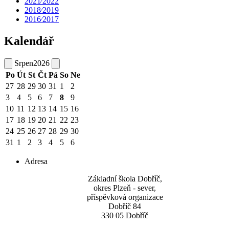
2021⁄2022
2018⁄2019
2016⁄2017
Kalendář
Srpen
2026
Po
Út
St
Čt
Pá
So
Ne
27
28
29
30
31
1
2
3
4
5
6
7
8
9
10
11
12
13
14
15
16
17
18
19
20
21
22
23
24
25
26
27
28
29
30
31
1
2
3
4
5
6
Adresa
Základní škola Dobříč,
okres Plzeň - sever,
příspěvková organizace
Dobříč 84
330 05 Dobříč