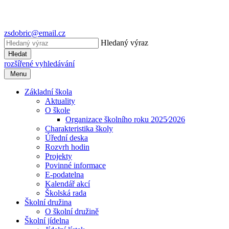
zsdobric@email.cz
Hledaný výraz
Hledat
rozšířené vyhledávání
Menu
Základní škola
Aktuality
O škole
Organizace školního roku 2025⁄2026
Charakteristika školy
Úřední deska
Rozvrh hodin
Projekty
Povinné informace
E-podatelna
Kalendář akcí
Školská rada
Školní družina
O školní družině
Školní jídelna