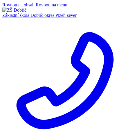
Rovnou na obsah
Rovnou na menu
Základní škola Dobříč
okres Plzeň-sever