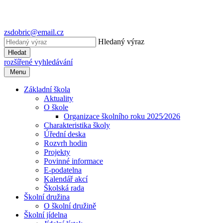
zsdobric@email.cz
Hledaný výraz
Hledat
rozšířené vyhledávání
Menu
Základní škola
Aktuality
O škole
Organizace školního roku 2025⁄2026
Charakteristika školy
Úřední deska
Rozvrh hodin
Projekty
Povinné informace
E-podatelna
Kalendář akcí
Školská rada
Školní družina
O školní družině
Školní jídelna