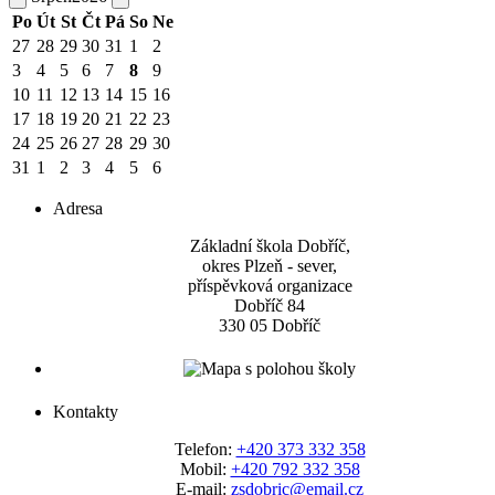
Po
Út
St
Čt
Pá
So
Ne
27
28
29
30
31
1
2
3
4
5
6
7
8
9
10
11
12
13
14
15
16
17
18
19
20
21
22
23
24
25
26
27
28
29
30
31
1
2
3
4
5
6
Adresa
Základní škola Dobříč,
okres Plzeň - sever,
příspěvková organizace
Dobříč 84
330 05 Dobříč
Kontakty
Telefon:
+420 373 332 358
Mobil:
+420 792 332 358
E-mail:
zsdobric@email.cz