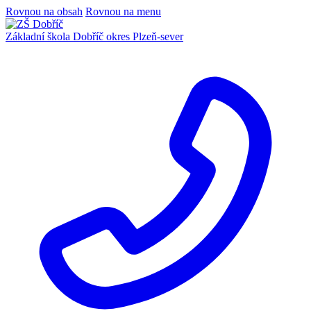
Rovnou na obsah
Rovnou na menu
Základní škola Dobříč
okres Plzeň-sever